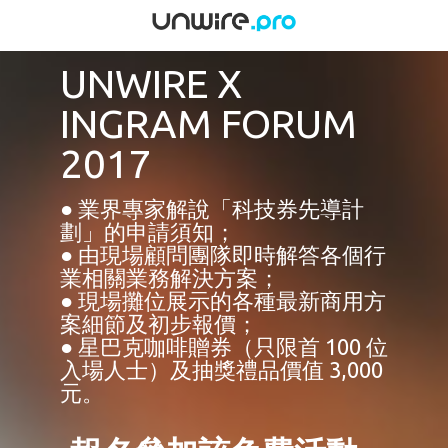
UNWIRE X
INGRAM FORUM
2017
● 業界專家解說「科技券先導計
劃」的申請須知；
● 由現場顧問團隊即時解答各個行
業相關業務解決方案；
● 現場攤位展示的各種最新商用方
案細節及初步報價；
● 星巴克咖啡贈券（只限首 100 位
入場人士）及抽獎禮品價值 3,000
元。