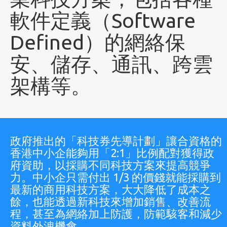
軟件定義（Software
Defined）的網絡保
安、儲存、通訊、跨雲
架構等。
政府推出的「科技券先導計劃」讓合資格的
香港中小企能夠用「2:1」比例配對獲得政
府資助，以採購不同科技方案來提高競爭
力。中小企只需付出 1/3 的價錢就能採購到
最新的商用科技方案，大大降低了成本之
餘，也能透過新科技來增加銷售、改善流
程，甚至為網絡加上防護，防範駭客和減少
資料外洩機會。​